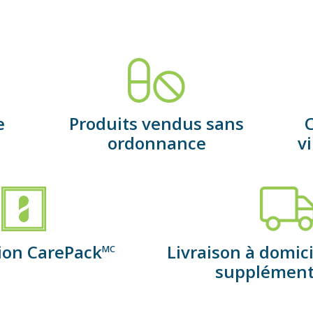
e
Produits vendus sans
C
ordonnance
v
tion CarePack
Livraison à domici
MC
supplément