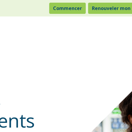
Commencer
Renouveler mon
s
ents