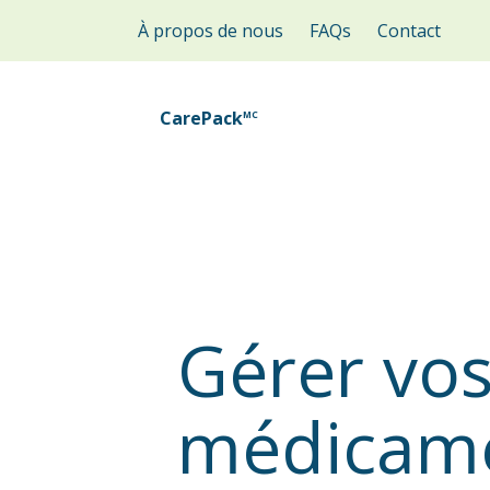
Aller au contenu principal
À propos de nous
FAQs
Contact
CarePack
Gérer vo
médicam