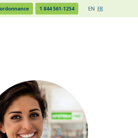
 ordonnance
1 844 561-1254
EN
FR