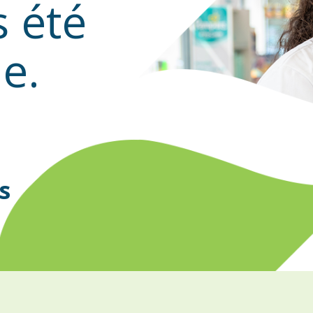
s été
le.
s